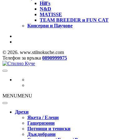
Hill's
N&D
MATISSE
TEAM BREEDER и FUN CAT
Консерви и Паучове
© 2026. www.stilnokuche.com
Телефон за връзка
0890999975
MENU
MENU
Дрехи
Якета / Елеци
Гащеризони
Потници и тениски
Дъждобрани