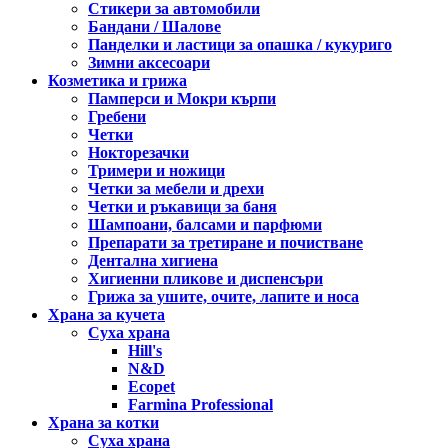
Стикери за автомобили
Бандани / Шалове
Панделки и ластици за опашка / кукуриго
Зимни аксесоари
Козметика и грижа
Памперси и Мокри кърпи
Гребени
Четки
Нокторезачки
Тримери и ножици
Четки за мебели и дрехи
Четки и ръкавици за баня
Шампоани, балсами и парфюми
Препарати за третиране и почистване
Дентална хигиена
Хигиенни пликове и диспенсъри
Грижа за ушите, очите, лапите и носа
Храна за кучета
Суха храна
Hill's
N&D
Ecopet
Farmina Professional
Храна за котки
Суха храна