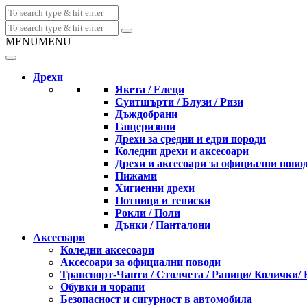
MENU
MENU
Дрехи
Якета / Елеци
Суитшърти / Блузи / Ризи
Дъждобрани
Гащеризони
Дрехи за средни и едри породи
Коледни дрехи и аксесоари
Дрехи и аксесоари за официални пово
Пижами
Хигиенни дрехи
Потници и тениски
Рокли / Поли
Дънки / Панталони
Аксесоари
Коледни аксесоари
Аксесоари за официални поводи
Транспорт-Чанти / Столчета / Раници/ Колички/
Обувки и чорапи
Безопасност и сигурност в автомобила