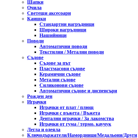
Шапки
Очила
Светещи аксесоари
Каишки
Стандартни нагръдници
Широки нагръдници
Нашийници
Поводи
Автоматични поводи
Текстилни / Метални поводи
Съдове
Съдове за път
Пластмасови съдове
Керамични съдове
Метални съдове
Силиконови съдове
Автоматични съдове и диспенсъри
Рожден ден
Играчки
Играчки от плат / плющ
Играчки с въжета / Въжета
Дентални играчки / За лакомства
Играчки от гума / тeрмо. каучук
Легла и одеяла
Ключодържатели/Намордници/Медальони/Други