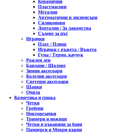
Керамични
Пластмасови
Метални
Автоматични и диспенсъри
Силиконови
Дентални / За лакомства
Съдове за път
Играчки
Плат / Плющ
Играчки с въжета / Въжета
Гума / Тeрмо. каучук
Рожден ден
Бандани / Шалове
Зимни аксесоари
Коледни аксесоари
Светещи аксесоари
Шапки
Очила
Козметика и грижа
Четки
Гребени
Нокторезачки
Тримери и ножици
Четки и ръкавици за баня
Памперси и Мокри кърпи