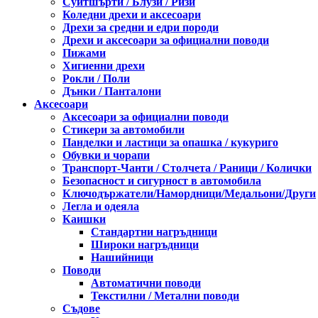
Суитшърти / Блузи / Ризи
Коледни дрехи и аксесоари
Дрехи за средни и едри породи
Дрехи и аксесоари за официални поводи
Пижами
Хигиенни дрехи
Рокли / Поли
Дънки / Панталони
Аксесоари
Аксесоари за официални поводи
Стикери за автомобили
Панделки и ластици за опашка / кукуриго
Обувки и чорапи
Транспорт-Чанти / Столчета / Раници / Колички
Безопасност и сигурност в автомобила
Ключодържатели/Намордници/Медальони/Други
Легла и одеяла
Каишки
Стандартни нагръдници
Широки нагръдници
Нашийници
Поводи
Автоматични поводи
Текстилни / Метални поводи
Съдове