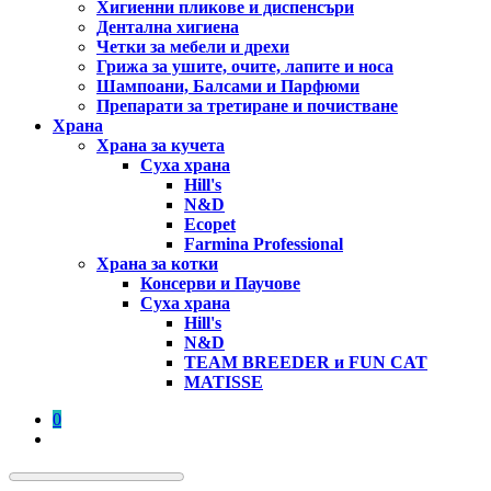
Хигиенни пликове и диспенсъри
Дентална хигиена
Четки за мебели и дрехи
Грижа за ушите, очите, лапите и носа
Шампоани, Балсами и Парфюми
Препарати за третиране и почистване
Храна
Храна за кучета
Суха храна
Hill's
N&D
Ecopet
Farmina Professional
Храна за котки
Консерви и Паучове
Суха храна
Hill's
N&D
TEAM BREEDER и FUN CAT
MATISSE
0