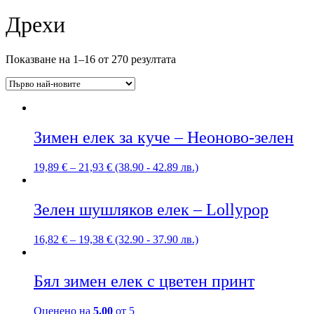
Дрехи
Sorted
Показване на 1–16 от 270 резултата
by
latest
Зимен елек за куче – Неоново-зелен
19,89
€
–
21,93
€
(38.90 - 42.89 лв.)
Зелен шушляков елек – Lollypop
16,82
€
–
19,38
€
(32.90 - 37.90 лв.)
Бял зимен елек с цветен принт
Оценено на
5.00
от 5